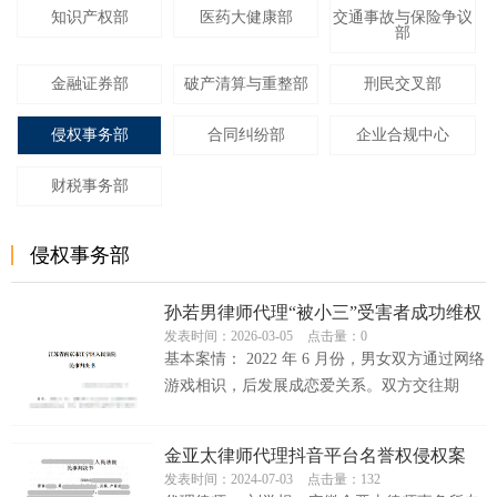
知识产权部
医药大健康部
交通事故与保险争议
部
金融证券部
破产清算与重整部
刑民交叉部
侵权事务部
合同纠纷部
企业合规中心
财税事务部
侵权事务部
孙若男律师代理“被小三”受害者成功维权
发表时间：2026-03-05
点击量：0
基本案情： 2022 年 6 月份，男女双方通过网络
游戏相识，后发展成恋爱关系。双方交往期
间，男方虚报年龄、隐瞒已婚事...
金亚太律师代理抖音平台名誉权侵权案
发表时间：2024-07-03
点击量：132
件，成功保护当事人权益