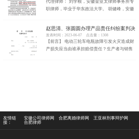
代理律师： 刘学根，安徽金亚太律师事务所专
职律师，毕业于华东政法大学。 胡健峰，安徽
金亚太律师事务所专职律师...
赵思清、张圆圆办理产品责任纠纷案判决
发表时间：2023-06-07
点击量：1308
销售者不承担责任
【前言】 电动三轮车电瓶故障引发火灾造成财
产损失应当由谁承担赔偿责任？生产者与销售
者的外部责任应当如何承担？对于赔偿主体
内...
友情链
安徽公司律师网
合肥离婚律师网
王亚林刑事辩护网
接：
合肥律师