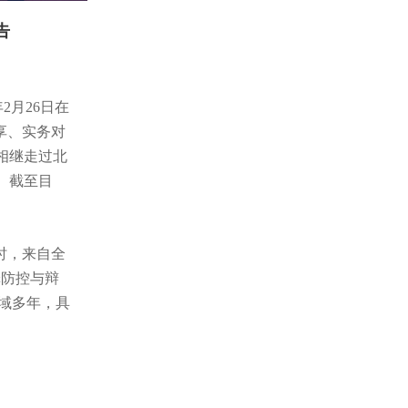
告
2月26日在
享、实务对
相继走过北
。截至目
时，来自全
罪防控与辩
领域多年，具