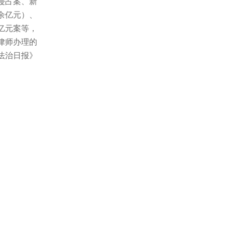
侵占案、新
余亿元）、
亿元案等，
律师办理的
法治日报》