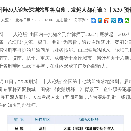
刑辩20人论坛深圳站即将启幕，发起人都有谁？丨X20·预
来源：
发布日期：2026-07-06
点击量：
分享到：
二十人论坛”由国内一批知名刑辩律师于2022年底发起，2023年
幕。论坛以“交流、提升、共进”为宗旨，通过专题研讨、案例分
探讨刑事辩护的前沿问题与业务技能。自上海首站以来，论坛已
南宁、济南、杭州、重庆、成都等十余座城市，累计举办十六期
千名刑辩同仁线下参与，在业内形成了广泛的影响力。
7月11日，“X20刑辩二十人论坛”全国第十七站即将落地深圳。届
辩专家将齐聚鹏城，围绕“《贪贿解释二》背景下，企业职务犯
题展开深入研讨。X20发起人来自五湖四海，均为深耕刑辩一线
性的知名刑辩律师。