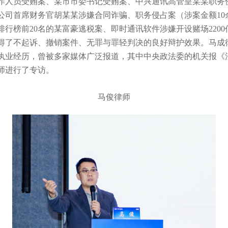
作人员受贿案、某市市委书记受贿案、中兴通讯高管皇某某职务
公司首席财务官胡某某涉嫌合同诈骗、职务侵占案（涉案金额10
排行榜前20名的某富豪逃税案、即时通讯软件涉嫌开设赌场2200
得了不起诉、撤销案件、无罪与罪轻判决的良好辩护效果。马成
执业经历，曾被多家媒体广泛报道，其中中央政法委的机关报《
师进行了专访。
马俊律师