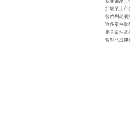
裁非国家工
加坡某上市
曾位列胡润
诸多案件取
相关案件及
曾对马成律