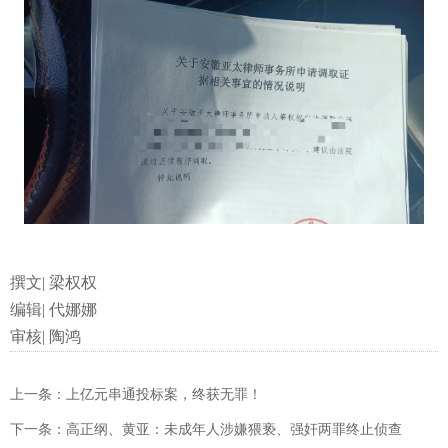
撰文| 梁权权
编辑| 代娜娜
审核| 陶鸿
上一条：上亿元串通投标案，终获无罪！
下一条：高正纲、黄亚：未成年人涉嫌猥亵、强奸两罪终止侦查