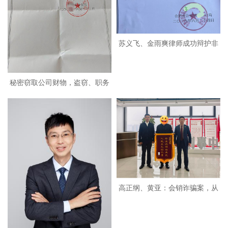
苏义飞、金雨爽律师成功辩护非
法
秘密窃取公司财物，盗窃、职务
侵
高正纲、黄亚：会销诈骗案，从
指