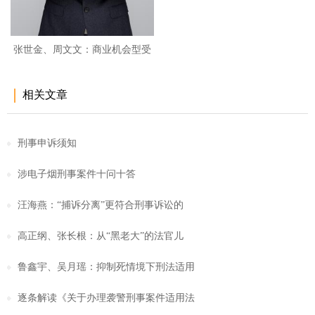
张世金、周文文：商业机会型受
贿
相关文章
刑事申诉须知
涉电子烟刑事案件十问十答
汪海燕：“捕诉分离”更符合刑事诉讼的
高正纲、张长根：从“黑老大”的法官儿
鲁鑫宇、吴月瑶：抑制死情境下刑法适用
逐条解读《关于办理袭警刑事案件适用法