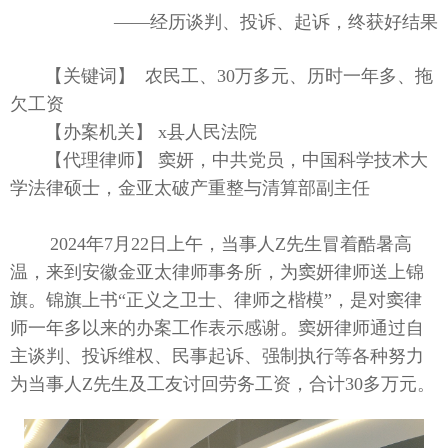
——经历谈判、投诉、起诉，终获好结果
【关键词】 农民工、30万多元、历时一年多、拖
欠工资
【办案机关】 x县人民法院
【代理律师】 窦妍，中共党员，中国科学技术大
学法律硕士，金亚太破产重整与清算部副主任
2024年7月22日上午，当事人Z先生冒着酷暑高
温，来到安徽金亚太律师事务所，为窦妍律师送上锦
旗。锦旗上书
“正义之卫士
、
律师之楷模”
，
是对窦律
师一年多以来的办案工作表示感谢。窦妍律师通过自
主谈判、投诉维权、民事起诉、强制执行等各种努力
为当事人Z先生及工友讨回劳务工资，合计30多万元。