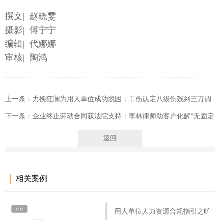
撰文| 赵晓雯
摄影| 傅宁宁
编辑| 代娜娜
审核| 陶鸿
上一条：力挽狂澜为用人单位成功脱困：工伤认定八级伤残到三万调
解结案
下一条：企业终止劳动合同获法院支持：李林律师助客户化解“无固定
期限”用工风险
返回
相关案例
用人单位人力资源合规指引之旷