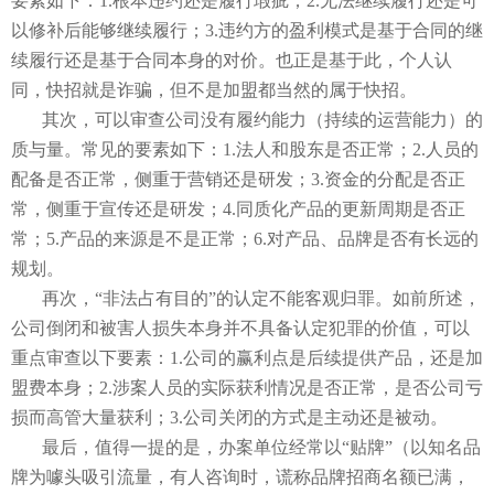
要素如下：1.根本违约还是履行瑕疵；2.无法继续履行还是可
以修补后能够继续履行；3.违约方的盈利模式是基于合同的继
续履行还是基于合同本身的对价。也正是基于此，个人认
同，快招就是诈骗，但不是加盟都当然的属于快招。
其次，可以审查公司没有履约能力（持续的运营能力）的
质与量。常见的要素如下：1.法人和股东是否正常；2.人员的
配备是否正常，侧重于营销还是研发；3.资金的分配是否正
常，侧重于宣传还是研发；4.同质化产品的更新周期是否正
常；5.产品的来源是不是正常；6.对产品、品牌是否有长远的
规划。
再次，“非法占有目的”的认定不能客观归罪。如前所述，
公司倒闭和被害人损失本身并不具备认定犯罪的价值，可以
重点审查以下要素：1.公司的赢利点是后续提供产品，还是加
盟费本身；2.涉案人员的实际获利情况是否正常，是否公司亏
损而高管大量获利；3.公司关闭的方式是主动还是被动。
最后，值得一提的是，办案单位经常以“贴牌”（以知名品
牌为噱头吸引流量，有人咨询时，谎称品牌招商名额已满，