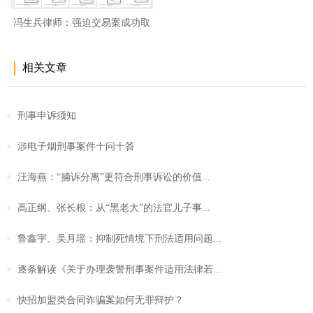
冯生兵律师：强迫交易案成功取
保
相关文章
刑事申诉须知
涉电子烟刑事案件十问十答
汪海燕：“捕诉分离”更符合刑事诉讼的价值...
高正纲、张长根：从“黑老大”的法官儿子事...
鲁鑫宇、吴月瑶：抑制死情境下刑法适用问题...
逐条解读《关于办理袭警刑事案件适用法律若...
快招加盟类合同诈骗案如何无罪辩护？