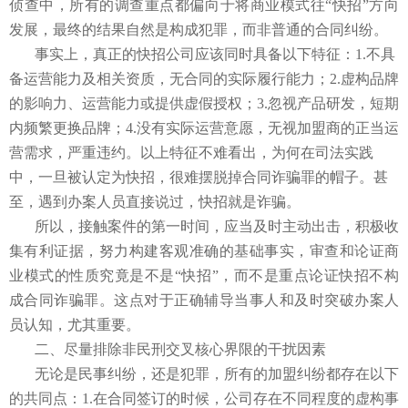
侦查中，所有的调查重点都偏向于将商业模式往“快招”方向
发展，最终的结果自然是构成犯罪，而非普通的合同纠纷。
事实上，真正的快招公司应该同时具备以下特征：1.不具
备运营能力及相关资质，无合同的实际履行能力；2.虚构品牌
的影响力、运营能力或提供虚假授权；3.忽视产品研发，短期
内频繁更换品牌；4.没有实际运营意愿，无视加盟商的正当运
营需求，严重违约。以上特征不难看出，为何在司法实践
中，一旦被认定为快招，很难摆脱掉合同诈骗罪的帽子。甚
至，遇到办案人员直接说过，快招就是诈骗。
所以，接触案件的第一时间，应当及时主动出击，积极收
集有利证据，努力构建客观准确的基础事实，审查和论证商
业模式的性质究竟是不是“快招”，而不是重点论证快招不构
成合同诈骗罪。这点对于正确辅导当事人和及时突破办案人
员认知，尤其重要。
二、尽量排除非民刑交叉核心界限的干扰因素
无论是民事纠纷，还是犯罪，所有的加盟纠纷都存在以下
的共同点：1.在合同签订的时候，公司存在不同程度的虚构事