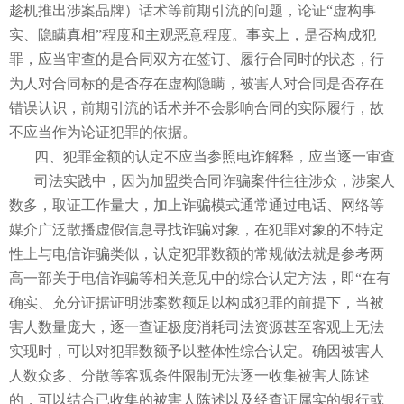
趁机推出涉案品牌）话术等前期引流的问题，论证“虚构事
实、隐瞒真相”程度和主观恶意程度。事实上，是否构成犯
罪，应当审查的是合同双方在签订、履行合同时的状态，行
为人对合同标的是否存在虚构隐瞒，被害人对合同是否存在
错误认识，前期引流的话术并不会影响合同的实际履行，故
不应当作为论证犯罪的依据。
四、犯罪金额的认定不应当参照电诈解释，应当逐一审查
司法实践中，因为加盟类合同诈骗案件往往涉众，涉案人
数多，取证工作量大，加上诈骗模式通常通过电话、网络等
媒介广泛散播虚假信息寻找诈骗对象，在犯罪对象的不特定
性上与电信诈骗类似，认定犯罪数额的常规做法就是参考两
高一部关于电信诈骗等相关意见中的综合认定方法，即“在有
确实、充分证据证明涉案数额足以构成犯罪的前提下，当被
害人数量庞大，逐一查证极度消耗司法资源甚至客观上无法
实现时，可以对犯罪数额予以整体性综合认定。确因被害人
人数众多、分散等客观条件限制无法逐一收集被害人陈述
的，可以结合已收集的被害人陈述以及经查证属实的银行或