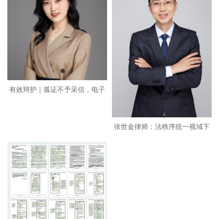
有效辩护｜孤证不予采信，电子
烟
张世金律师：法秩序统一视域下
虚