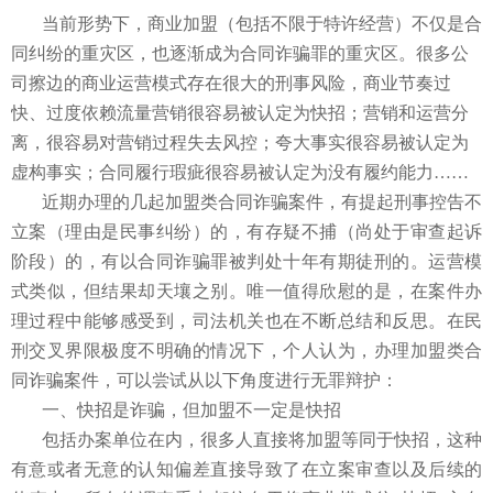
当前形势下，商业加盟（包括不限于特许经营）不仅是合
同纠纷的重灾区，也逐渐成为合同诈骗罪的重灾区。很多公
司擦边的商业运营模式存在很大的刑事风险，商业节奏过
快、过度依赖流量营销很容易被认定为快招；营销和运营分
离，很容易对营销过程失去风控；夸大事实很容易被认定为
虚构事实；合同履行瑕疵很容易被认定为没有履约能力……
近期办理的几起加盟类合同诈骗案件，有提起刑事控告不
立案（理由是民事纠纷）的，有存疑不捕（尚处于审查起诉
阶段）的，有以合同诈骗罪被判处十年有期徒刑的。运营模
式类似，但结果却天壤之别。唯一值得欣慰的是，在案件办
理过程中能够感受到，司法机关也在不断总结和反思。在民
刑交叉界限极度不明确的情况下，个人认为，办理加盟类合
同诈骗案件，可以尝试从以下角度进行无罪辩护：
一、快招是诈骗，但加盟不一定是快招
包括办案单位在内，很多人直接将加盟等同于快招，这种
有意或者无意的认知偏差直接导致了在立案审查以及后续的