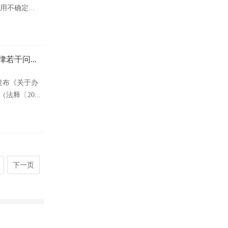
用不确定...
若干问...
发布《关于办
释〔20...
下一页