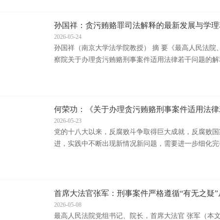
孙国祥：贪污贿赂罪司法解释的最新发展与学理
以...
2026-05-24
孙国祥（南京大学法学院教授） 摘 要《最高人民法院
察院关于办理贪污贿赂刑事案件适用法律若干问题的解释
何荣功：《关于办理贪污贿赂刑事案件适用法律
的...
2026-05-23
党的十八大以来，反腐败斗争取得巨大成就，反腐败国
进，实践中不断出现新情况新问题，需要进一步细化完善
首席大法官张军：刑事案件严格遵循“有无之疑”从无
2026-05-08
最高人民法院党组书记、院长，首席大法官 张军（本