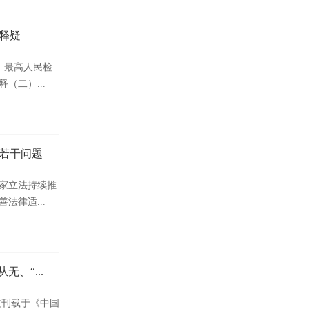
释疑——
、最高人民检
（二）...
若干问题
家立法持续推
法律适...
、“...
文刊载于《中国